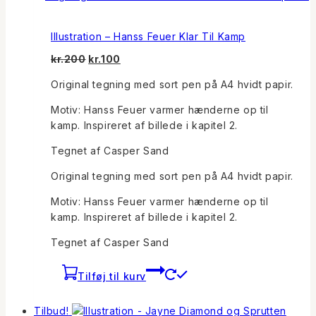
Illustration – Hanss Feuer Klar Til Kamp
Den
Den
kr.
200
kr.
100
oprindelige
aktuelle
Original tegning med sort pen på A4 hvidt papir.
pris
pris
var:
er:
Motiv: Hanss Feuer varmer hænderne op til
kr.200.
kr.100.
kamp. Inspireret af billede i kapitel 2.
Tegnet af Casper Sand
Original tegning med sort pen på A4 hvidt papir.
Motiv: Hanss Feuer varmer hænderne op til
kamp. Inspireret af billede i kapitel 2.
Tegnet af Casper Sand
Tilføj til kurv
Tilbud!