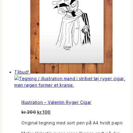
Tilbud!
Illustration – Valentin Ryger Cigar
Den
Den
kr.
200
kr.
100
oprindelige
aktuelle
Original tegning med sort pen på A4 hvidt papir.
pris
pris
var:
er: