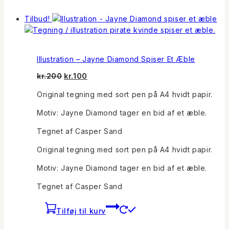
Tilbud!
Illustration – Jayne Diamond Spiser Et Æble
Den
Den
kr.
200
kr.
100
oprindelige
aktuelle
Original tegning med sort pen på A4 hvidt papir.
pris
pris
var:
er:
Motiv: Jayne Diamond tager en bid af et æble.
kr.200.
kr.100.
Tegnet af Casper Sand
Original tegning med sort pen på A4 hvidt papir.
Motiv: Jayne Diamond tager en bid af et æble.
Tegnet af Casper Sand
Tilføj til kurv