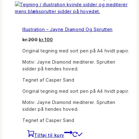
Illustration – Jayne Diamond Og Sprutten
Den
Den
kr.
200
kr.
100
oprindelige
aktuelle
Original tegning med sort pen på A4 hvidt papir.
pris
pris
var:
er:
Motiv: Jayne Diamond mediterer. Sprutten
kr.200.
kr.100.
sidder på hendes hoved.
Tegnet af Casper Sand
Original tegning med sort pen på A4 hvidt papir.
Motiv: Jayne Diamond mediterer. Sprutten
sidder på hendes hoved.
Tegnet af Casper Sand
Tilføj til kurv