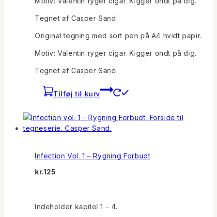
Motiv: Valentin ryger cigar. Kigger ondt på dig.
kr.200.
kr.100.
Tegnet af Casper Sand
Original tegning med sort pen på A4 hvidt papir.
Motiv: Valentin ryger cigar. Kigger ondt på dig.
Tegnet af Casper Sand
Tilføj til kurv
Infection Vol. 1 – Rygning Forbudt
kr.
125
Indeholder kapitel 1 – 4.