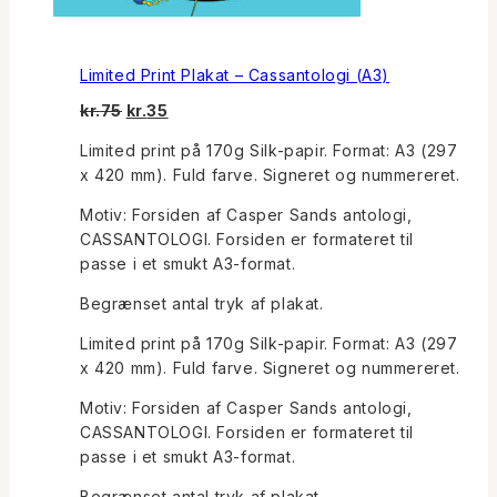
Limited Print Plakat – Cassantologi (A3)
Den
Den
kr.
75
kr.
35
oprindelige
aktuelle
Limited print på 170g Silk-papir. Format: A3 (297
pris
pris
x 420 mm). Fuld farve. Signeret og nummereret.
var:
er:
kr.75.
kr.35.
Motiv: Forsiden af Casper Sands antologi,
CASSANTOLOGI. Forsiden er formateret til
passe i et smukt A3-format.
Begrænset antal tryk af plakat.
Limited print på 170g Silk-papir. Format: A3 (297
x 420 mm). Fuld farve. Signeret og nummereret.
Motiv: Forsiden af Casper Sands antologi,
CASSANTOLOGI. Forsiden er formateret til
passe i et smukt A3-format.
Begrænset antal tryk af plakat.