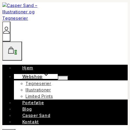
Skip
to
content
0
Hjem
Webshop
Tegneserier
Illustrationer
Limited Prints
Portefølje
Blog
Casper Sand
Kontakt