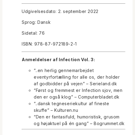
Udgivelsesdato: 2. september 2022
Sprog: Dansk
Sidetal: 76
ISBN: 978-87-972189-2-1
Anmeldelser af Infection Vol. 3:
“..en herlig gennemarbejdet
eventyrfortælling for alle os, der holder
af godbidder på vejen” – Serieland.dk
“Først og fremmest er Infection sjov, men
den er også klog” – Computerbladet.dk
“..dansk tegneseriekultur af fineste
skuffe” – Kulturen.nu
“Den er fantasifuld, humoristisk, grusom
og højaktuel på én gang” – Bogrummet.dk