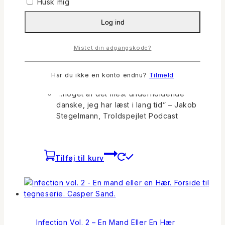
Husk mig
Anmeldelser:
Log ind
“Potentielt vanedannede manga” –
Mistet din adgangskode?
Nordjyske
“..en forrygende tegneserie-blockbuster
der viser lovende potentiale” –
Har du ikke en konto endnu?
Tilmeld
Nummer9.dk
“..noget af det mest underholdende
danske, jeg har læst i lang tid” – Jakob
Stegelmann, Troldspejlet Podcast
Tilføj til kurv
Infection Vol. 2 – En Mand Eller En Hær