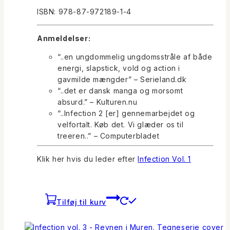
ISBN: 978-87-972189-1-4
Anmeldelser:
“..en ungdommelig ungdomsstråle af både
energi, slapstick, vold og action i
gavmilde mængder” – Serieland.dk
“..det er dansk manga og morsomt
absurd.” – Kulturen.nu
“..Infection 2 [er] gennemarbejdet og
velfortalt. Køb det. Vi glæder os til
treeren
..” – Computerbladet
Klik her hvis du leder efter
Infection Vol. 1
Tilføj til kurv