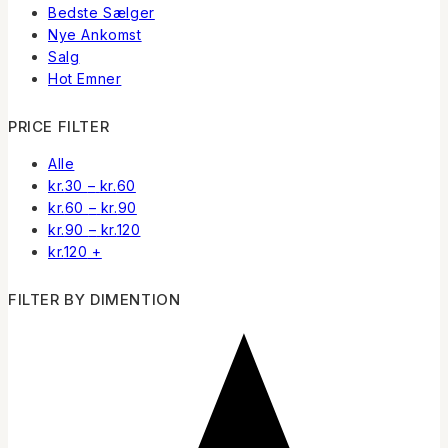
Bedste Sælger
Nye Ankomst
Salg
Hot Emner
PRICE FILTER
Alle
Prisinterval:
kr.
30
–
kr.
60
kr.30
Prisinterval:
kr.
60
–
kr.
90
til
kr.60
Prisinterval:
kr.
90
–
kr.
120
kr.60
til
kr.90
kr.
120
+
kr.90
til
kr.120
FILTER BY DIMENTION