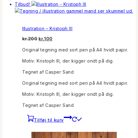
Tilbud!
Illustration – Kristoph III
Den
Den
kr.
200
kr.
100
oprindelige
aktuelle
Original tegning med sort pen på A4 hvidt papir.
pris
pris
var:
er:
Motiv: Kristoph III, der kigger ondt på dig.
kr.200.
kr.100.
Tegnet af Casper Sand
Original tegning med sort pen på A4 hvidt papir.
Motiv: Kristoph III, der kigger ondt på dig.
Tegnet af Casper Sand
Tilføj til kurv