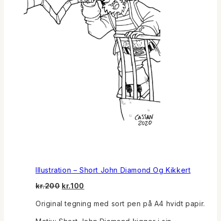
Illustration – Short John Diamond Og Kikkert
Den
Den
kr.
200
kr.
100
oprindelige
aktuelle
Original tegning med sort pen på A4 hvidt papir.
pris
pris
var:
er: