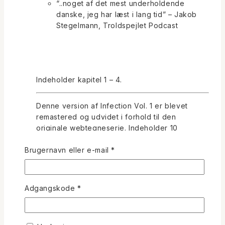
“..noget af det mest underholdende
danske, jeg har læst i lang tid” – Jakob
Stegelmann, Troldspejlet Podcast
Indeholder kapitel 1 – 4.
Denne version af Infection Vol. 1 er blevet
remastered og udvidet i forhold til den
originale webtegneserie. Indeholder 10
splinternye sider + 6 sider bag om tegneserien.
Påkrævet
Brugernavn eller e-mail
*
Udgivelsesdato: 3. juli 2020
Sprog: Dansk
Påkrævet
Adgangskode
*
Sidetal: 78
ISBN: 978-87-972189-0-7