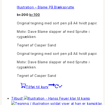
Illustration – Blame På Blæksprutte
Den
Den
kr.
200
kr.
100
oprindelige
aktuelle
Original tegning med sort pen på A4 hvidt papir.
pris
pris
var:
er:
Motiv: Dave Blame slapper af med Sprutte i
kr.200.
kr.100.
rygsækken.
Tegnet af Casper Sand
Original tegning med sort pen på A4 hvidt papir.
Motiv: Dave Blame slapper af med Sprutte i
rygsækken.
Tegnet af Casper Sand
Tilføj til kurv
Tilbud!