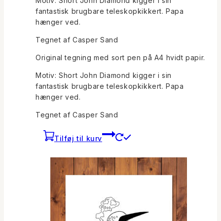
Motiv: Short John Diamond kigger i sin
kr.200.
kr.100.
fantastisk brugbare teleskopkikkert. Papa
hænger ved.
Tegnet af Casper Sand
Original tegning med sort pen på A4 hvidt papir.
Motiv: Short John Diamond kigger i sin
fantastisk brugbare teleskopkikkert. Papa
hænger ved.
Tegnet af Casper Sand
Tilføj til kurv