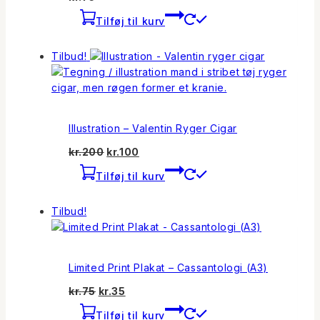
Tilføj til kurv
Tilbud!
Illustration – Valentin Ryger Cigar
Den
Den
kr.
200
kr.
100
oprindelige
aktuelle
Tilføj til kurv
pris
pris
var:
er:
Tilbud!
kr.200.
kr.100.
Limited Print Plakat – Cassantologi (A3)
Den
Den
kr.
75
kr.
35
oprindelige
aktuelle
Tilføj til kurv