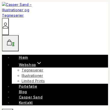
Skip
to
content
0
Hjem
Webshop
Tegneserier
Illustrationer
Limited Prints
Portefølje
Blog
Casper Sand
Kontakt