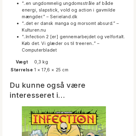
“..en ungdommelig ungdomsstråle af både
energi, slapstick, vold og action i gavmilde
mængder.” – Serieland.dk
“..det er dansk manga og morsomt absurd.” –
Kulturen.nu
“..Infection 2 [er] gennemarbejdet og velfortalt.
Køb det. Vi glæder os til treeren
..” –
Computerbladet
Vægt
0,3 kg
Størrelse
1 × 17,6 × 25 cm
Du kunne også være
interesseret i…