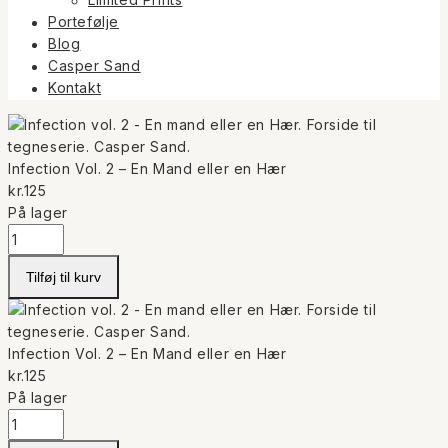
Limited Prints
Portefølje
Blog
Casper Sand
Kontakt
Infection Vol. 2 – En Mand eller en Hær
kr.
125
På lager
Infection
Vol.
2
Tilføj til kurv
-
En
Mand
Infection Vol. 2 – En Mand eller en Hær
eller
kr.
125
en
På lager
Hær
Infection
antal
Vol.