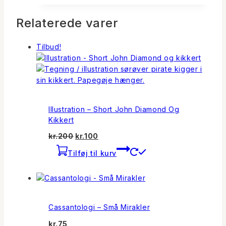
Relaterede varer
Tilbud!
Illustration – Short John Diamond Og
Kikkert
Den
Den
kr.
200
kr.
100
oprindelige
aktuelle
Tilføj til kurv
pris
pris
var:
er:
kr.200.
kr.100.
Cassantologi – Små Mirakler
kr.
75