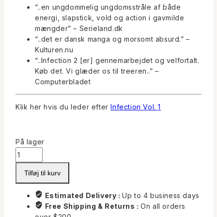
“..en ungdommelig ungdomsstråle af både
energi, slapstick, vold og action i gavmilde
mængder” – Serieland.dk
“..det er dansk manga og morsomt absurd.” –
Kulturen.nu
“..Infection 2 [er] gennemarbejdet og velfortalt.
Køb det. Vi glæder os til treeren
..” –
Computerbladet
Klik her hvis du leder efter
Infection Vol. 1
På lager
Infection
Vol.
2
Tilføj til kurv
-
En
Estimated Delivery :
Up to 4 business days
Mand
Free Shipping & Returns :
On all orders
eller
over $200