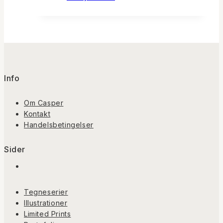
pris
pris
var:
er:
kr.75.
kr.35.
Info
Om Casper
Kontakt
Handelsbetingelser
Sider
Tegneserier
Illustrationer
Limited Prints