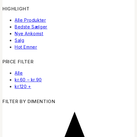
HIGHLIGHT
Alle Produkter
Bedste Sælger
Nye Ankomst
Salg
Hot Emner
PRICE FILTER
Alle
Prisinterval:
kr.
60
–
kr.
90
kr.60
kr.
120
+
til
kr.90
FILTER BY DIMENTION