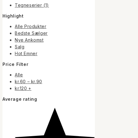
Tegneserier
(1)
Highlight
Alle Produkter
Bedste Sælger
Nye Ankomst
Salg
Hot Emner
Price Filter
Alle
Prisinterval:
kr.
60
–
kr.
90
kr.60
kr.
120
+
til
Average rating
kr.90