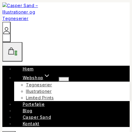
Skip
to
content
0
Hjem
Webshop
Tegneserier
Illustrationer
Limited Prints
Portefølje
Blog
Casper Sand
Kontakt