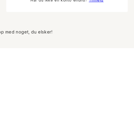
Har du ikke en konto endnu?
Tilmeld
op med noget, du elsker!