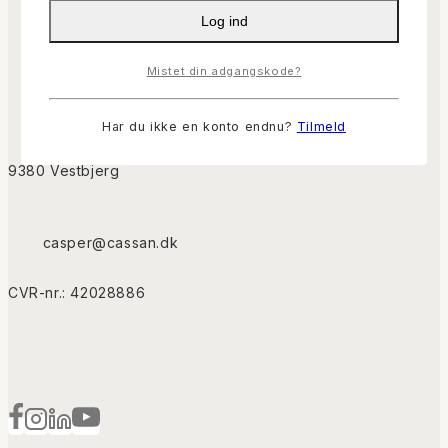
Kurv
Log ind
Gå til Kassen
Mistet din adgangskode?
Har du ikke en konto endnu?
Tilmeld
9380 Vestbjerg
casper@cassan.dk
CVR-nr.: 42028886