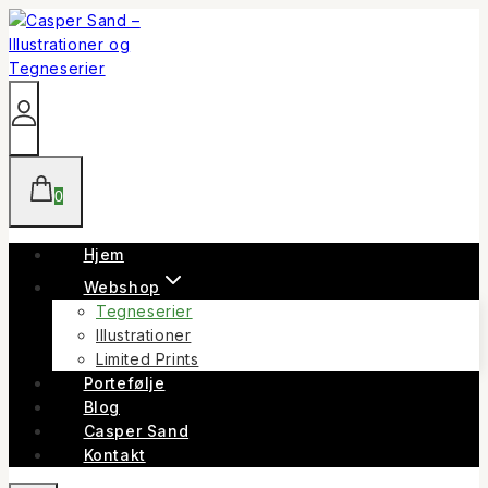
Skip
to
content
0
Hjem
Webshop
Tegneserier
Illustrationer
Limited Prints
Portefølje
Blog
Casper Sand
Kontakt