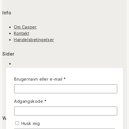
Info
Om Casper
Kontakt
Handelsbetingelser
Sider
Tegneserier
Påkrævet
Brugernavn eller e-mail
*
Illustrationer
Limited Prints
Portefølje
Påkrævet
Adgangskode
*
Blog
Webshop
Husk mig
Min Konto