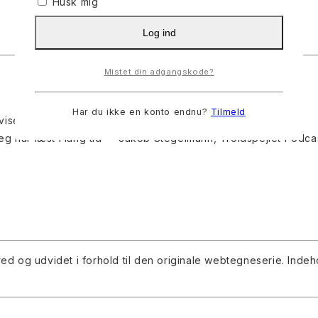
Husk mig
Log ind
Mistet din adgangskode?
Har du ikke en konto endnu?
Tilmeld
 viser lovende potentiale” – Nummer9.dk
g har læst i lang tid” – Jakob Stegelmann, Troldspejlet Podca
red og udvidet i forhold til den originale webtegneserie. Indeh