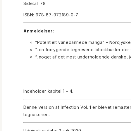
Sidetal: 78
ISBN: 978-87-972189-0-7
Anmeldelser:
“Potentielt vanedannede manga” – Nordjyske
“..en forrygende tegneserie-blockbuster der
“..noget af det mest underholdende danske, je
Indeholder kapitel 1 – 4.
Denne version af Infection Vol. 1 er blevet remaste
tegneserien.
Udgivelsesdato: 3. juli 2020