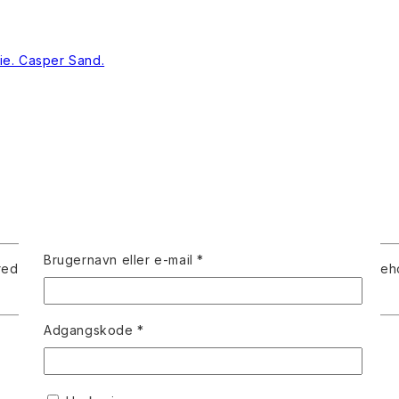
Påkrævet
Brugernavn eller e-mail
*
red og udvidet i forhold til den originale webtegneserie. Indeh
Påkrævet
Adgangskode
*