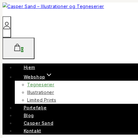
Skip
to
content
0
Hjem
Webshop
Tegneserier
Illustrationer
Limited Prints
Portefølje
Blog
Casper Sand
Kontakt