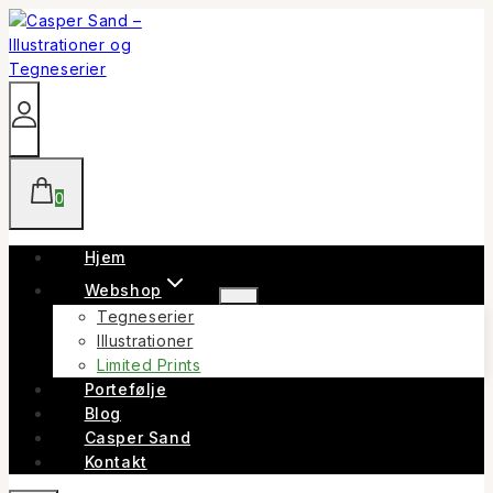
Skip
to
content
0
Hjem
Webshop
Tegneserier
Illustrationer
Limited Prints
Portefølje
Blog
Casper Sand
Kontakt