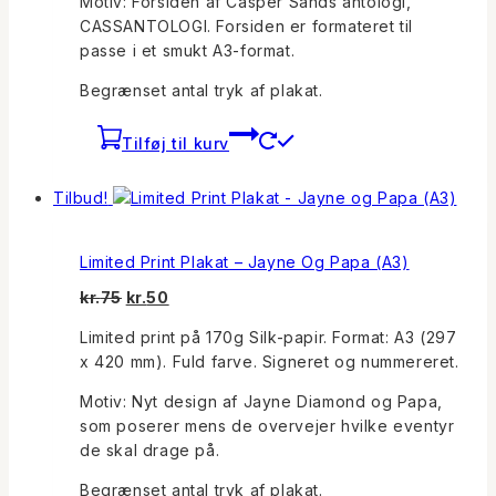
Motiv: Forsiden af Casper Sands antologi,
CASSANTOLOGI. Forsiden er formateret til
passe i et smukt A3-format.
Begrænset antal tryk af plakat.
Tilføj til kurv
Tilbud!
Limited Print Plakat – Jayne Og Papa (A3)
Den
Den
kr.
75
kr.
50
oprindelige
aktuelle
Limited print på 170g Silk-papir. Format: A3 (297
pris
pris
x 420 mm). Fuld farve. Signeret og nummereret.
var:
er:
kr.75.
kr.50.
Motiv: Nyt design af Jayne Diamond og Papa,
som poserer mens de overvejer hvilke eventyr
de skal drage på.
Begrænset antal tryk af plakat.