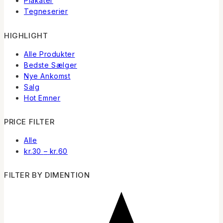
Plakater
Tegneserier
HIGHLIGHT
Alle Produkter
Bedste Sælger
Nye Ankomst
Salg
Hot Emner
PRICE FILTER
Alle
Prisinterval:
kr.
30
–
kr.
60
kr.30
til
FILTER BY DIMENTION
kr.60