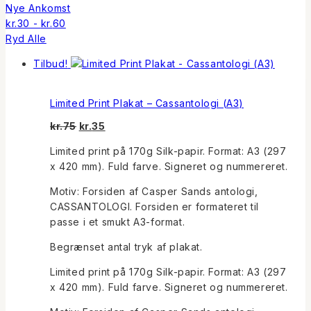
Nye Ankomst
kr.
30
-
kr.
60
Ryd Alle
Tilbud!
Limited Print Plakat – Cassantologi (A3)
Den
Den
kr.
75
kr.
35
oprindelige
aktuelle
Limited print på 170g Silk-papir. Format: A3 (297
pris
pris
x 420 mm). Fuld farve. Signeret og nummereret.
var:
er:
kr.75.
kr.35.
Motiv: Forsiden af Casper Sands antologi,
CASSANTOLOGI. Forsiden er formateret til
passe i et smukt A3-format.
Begrænset antal tryk af plakat.
Limited print på 170g Silk-papir. Format: A3 (297
x 420 mm). Fuld farve. Signeret og nummereret.