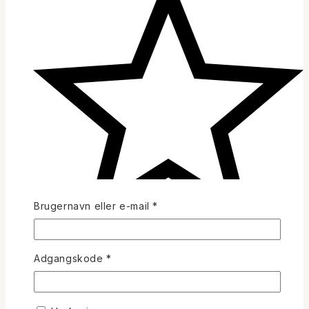
Påkrævet
Brugernavn eller e-mail
*
(0)
Påkrævet
Adgangskode
*