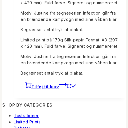
x 420 mm). Fuld farve. Signeret og nummereret.
var:
er:
kr.75.
kr.50.
Motiv: Justine fra tegneserien Infection går fra
en brændende kampvogn med sine våben klar.
Begrænset antal tryk af plakat.
Limited print på 170g Silk-papir. Format: A3 (297
x 420 mm). Fuld farve. Signeret og nummereret.
Motiv: Justine fra tegneserien Infection går fra
en brændende kampvogn med sine våben klar.
Begrænset antal tryk af plakat.
Tilføj til kurv
SHOP BY CATEGORIES
Illustrationer
Limited Prints