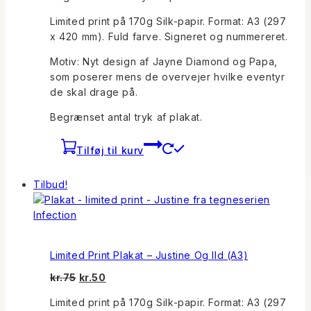
Limited print på 170g Silk-papir. Format: A3 (297
x 420 mm). Fuld farve. Signeret og nummereret.
Motiv: Nyt design af Jayne Diamond og Papa,
som poserer mens de overvejer hvilke eventyr
de skal drage på.
Begrænset antal tryk af plakat.
Tilføj til kurv
Tilbud!
Limited Print Plakat – Justine Og Ild (A3)
Den
Den
kr.
75
kr.
50
oprindelige
aktuelle
Limited print på 170g Silk-papir. Format: A3 (297
pris
pris