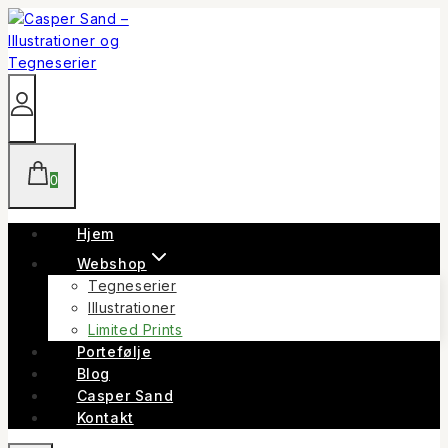
Skip
to
content
0
Hjem
Webshop
Tegneserier
Illustrationer
Limited Prints
Portefølje
Blog
Casper Sand
Kontakt