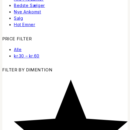
Bedste Sælger
Nye Ankomst
Salg
Hot Emner
PRICE FILTER
Alle
Prisinterval:
kr.
30
–
kr.
60
kr.30
til
FILTER BY DIMENTION
kr.60