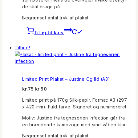
de skal drage på.
Begrænset antal tryk af plakat.
Tilføj til kurv
Tilbud!
Limited Print Plakat – Justine Og Ild (A3)
Den
Den
kr.
75
kr.
50
oprindelige
aktuelle
Limited print på 170g Silk-papir. Format: A3 (297
pris
pris
x 420 mm). Fuld farve. Signeret og nummereret.
var:
er:
kr.75.
kr.50.
Motiv: Justine fra tegneserien Infection går fra
en brændende kampvogn med sine våben klar.
Begrænset antal tryk af plakat.