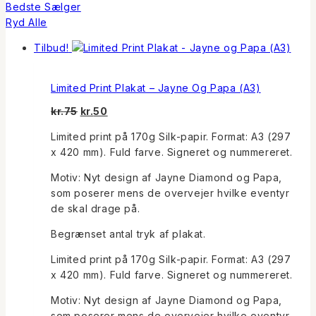
Bedste Sælger
Ryd Alle
Tilbud!
Limited Print Plakat – Jayne Og Papa (A3)
Den
Den
kr.
75
kr.
50
oprindelige
aktuelle
Limited print på 170g Silk-papir. Format: A3 (297
pris
pris
x 420 mm). Fuld farve. Signeret og nummereret.
var:
er:
kr.75.
kr.50.
Motiv: Nyt design af Jayne Diamond og Papa,
som poserer mens de overvejer hvilke eventyr
de skal drage på.
Begrænset antal tryk af plakat.
Limited print på 170g Silk-papir. Format: A3 (297
x 420 mm). Fuld farve. Signeret og nummereret.
Motiv: Nyt design af Jayne Diamond og Papa,
som poserer mens de overvejer hvilke eventyr