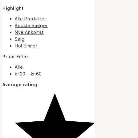
Highlight
Alle Produkter
Bedste Sælger
Nye Ankomst
Salg
Hot Emner
Price Filter
Alle
Prisinterval:
kr.
30
–
kr.
60
kr.30
Average rating
til
kr.60