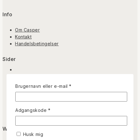
Info
Om Casper
Kontakt
Handelsbetingelser
Sider
Påkrævet
Tegneserier
Brugernavn eller e-mail
*
Illustrationer
Limited Prints
Portefølje
Påkrævet
Adgangskode
*
Blog
Webshop
Husk mig
Min Konto