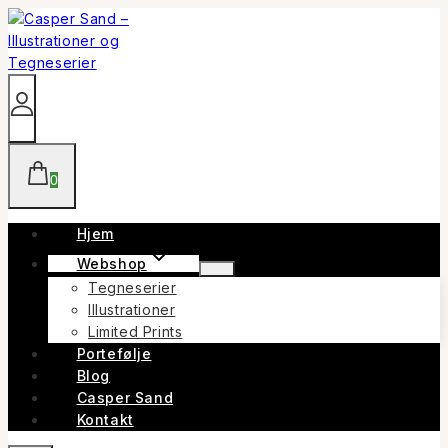
Skip
to
content
0
Hjem
Webshop
Tegneserier
Illustrationer
Limited Prints
Portefølje
Blog
Casper Sand
Kontakt