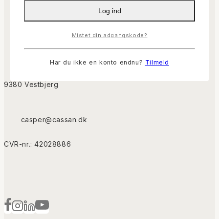
Kurv
Log ind
Gå til Kassen
Mistet din adgangskode?
Har du ikke en konto endnu?
Tilmeld
9380 Vestbjerg
casper@cassan.dk
CVR-nr.: 42028886