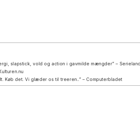
gi, slapstick, vold og action i gavmilde mængder” – Serielan
Kulturen.nu
t. Køb det. Vi glæder os til treeren
..” – Computerbladet