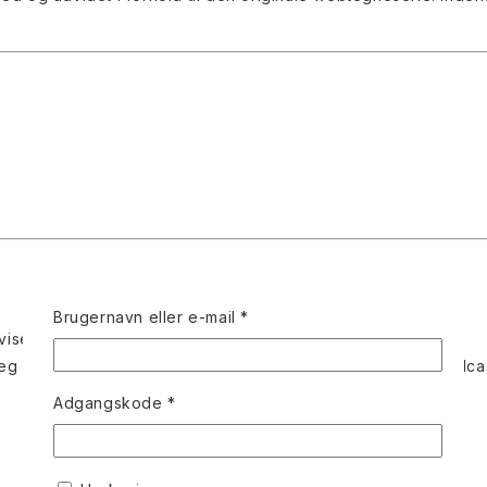
Påkrævet
Brugernavn eller e-mail
*
 viser lovende potentiale” – Nummer9.dk
g har læst i lang tid” – Jakob Stegelmann, Troldspejlet Podca
Påkrævet
Adgangskode
*