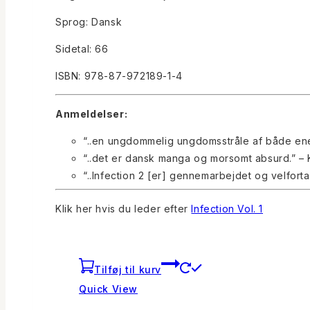
Sprog: Dansk
Sidetal: 66
ISBN: 978-87-972189-1-4
Anmeldelser:
“..en ungdommelig ungdomsstråle af både ener
“..det er dansk manga og morsomt absurd.” – 
“..Infection 2 [er] gennemarbejdet og velfortal
Klik her hvis du leder efter
Infection Vol. 1
Tilføj til kurv
Quick View