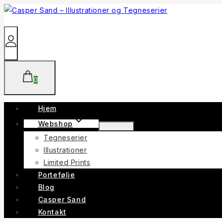
Skip
to
content
0
Hjem
Webshop
Tegneserier
Illustrationer
Limited Prints
Portefølje
Blog
Casper Sand
Kontakt