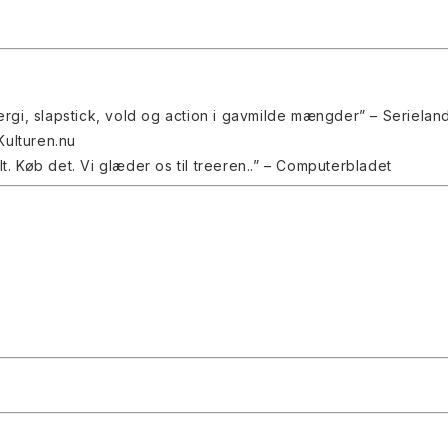
gi, slapstick, vold og action i gavmilde mængder” – Serielan
Kulturen.nu
t. Køb det. Vi glæder os til treeren
..” – Computerbladet