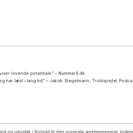
 viser lovende potentiale” – Nummer9.dk
g har læst i lang tid” – Jakob Stegelmann, Troldspejlet Podca
red og udvidet i forhold til den originale webtegneserie. Indeh