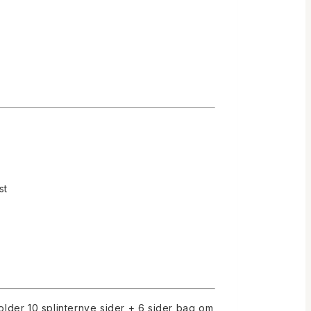
st
older 10 splinternye sider + 6 sider bag om