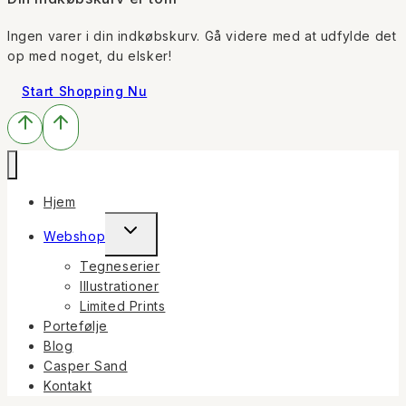
Ingen varer i din indkøbskurv. Gå videre med at udfylde det
op med noget, du elsker!
Start Shopping Nu
Hjem
Toggle
Webshop
child
Tegneserier
menu
Illustrationer
Limited Prints
Portefølje
Blog
Casper Sand
Kontakt