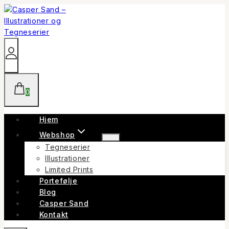
Skip
to
content
0
Hjem
Webshop
Tegneserier
Illustrationer
Limited Prints
Portefølje
Blog
Casper Sand
Kontakt