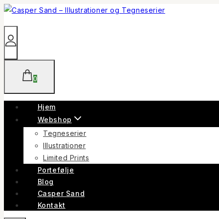
Skip
to
content
0
Hjem
Webshop
Tegneserier
Illustrationer
Limited Prints
Portefølje
Blog
Casper Sand
Kontakt