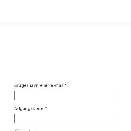
Påkrævet
Brugernavn eller e-mail
*
Påkrævet
Adgangskode
*