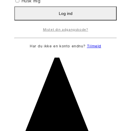
Husk mig
Log ind
Mistet din adgangskode?
Har du ikke en konto endnu?
Tilmeld