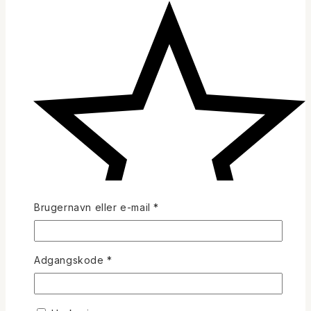
Påkrævet
Brugernavn eller e-mail
*
Påkrævet
Adgangskode
*
(0)