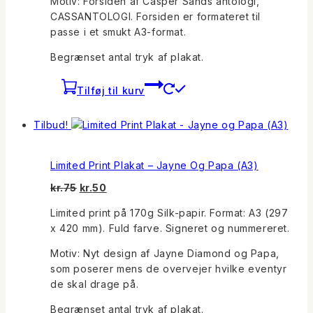
Motiv: Forsiden af Casper Sands antologi,
CASSANTOLOGI. Forsiden er formateret til
passe i et smukt A3-format.
Begrænset antal tryk af plakat.
Tilføj til kurv
Tilbud!
Limited Print Plakat – Jayne Og Papa (A3)
Den
Den
kr.
75
kr.
50
oprindelige
aktuelle
Limited print på 170g Silk-papir. Format: A3 (297
pris
pris
x 420 mm). Fuld farve. Signeret og nummereret.
var:
er:
kr.75.
kr.50.
Motiv: Nyt design af Jayne Diamond og Papa,
som poserer mens de overvejer hvilke eventyr
de skal drage på.
Begrænset antal tryk af plakat.