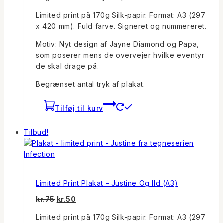
Limited print på 170g Silk-papir. Format: A3 (297
x 420 mm). Fuld farve. Signeret og nummereret.
Motiv: Nyt design af Jayne Diamond og Papa,
som poserer mens de overvejer hvilke eventyr
de skal drage på.
Begrænset antal tryk af plakat.
Tilføj til kurv
Tilbud!
Limited Print Plakat – Justine Og Ild (A3)
Den
Den
kr.
75
kr.
50
oprindelige
aktuelle
Limited print på 170g Silk-papir. Format: A3 (297
pris
pris