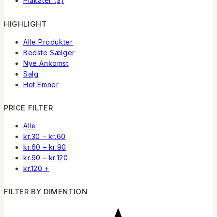
Plakater
(3)
HIGHLIGHT
Alle Produkter
Bedste Sælger
Nye Ankomst
Salg
Hot Emner
PRICE FILTER
Alle
Prisinterval:
kr.
30
–
kr.
60
kr.30
Prisinterval:
kr.
60
–
kr.
90
til
kr.60
Prisinterval:
kr.
90
–
kr.
120
kr.60
til
kr.90
kr.
120
+
kr.90
til
kr.120
FILTER BY DIMENTION