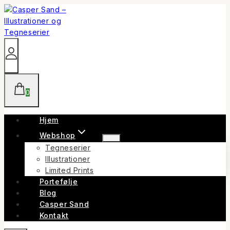
Skip
to
content
0
Hjem
Webshop
Tegneserier
Illustrationer
Limited Prints
Portefølje
Blog
Casper Sand
Kontakt