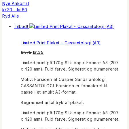
Nye Ankomst
kr.
30
-
kr.
60
Ryd Alle
Tilbud!
Limited Print Plakat – Cassantologi (A3)
Den
Den
kr.
75
kr.
35
oprindelige
aktuelle
Limited print på 170g Silk-papir. Format: A3 (297
pris
pris
x 420 mm). Fuld farve. Signeret og nummereret.
var:
er:
kr.75.
kr.35.
Motiv: Forsiden af Casper Sands antologi,
CASSANTOLOGI. Forsiden er formateret til
passe i et smukt A3-format.
Begrænset antal tryk af plakat.
Limited print på 170g Silk-papir. Format: A3 (297
x 420 mm). Fuld farve. Signeret og nummereret.