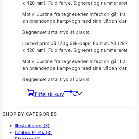
x 420 mm). Fuld farve. Signeret og nummereret.
var:
er:
kr.75.
kr.50.
Motiv: Justine fra tegneserien Infection går fra
en brændende kampvogn med sine våben klar.
Begrænset antal tryk af plakat.
Limited print på 170g Silk-papir. Format: A3 (297
x 420 mm). Fuld farve. Signeret og nummereret.
Motiv: Justine fra tegneserien Infection går fra
en brændende kampvogn med sine våben klar.
Begrænset antal tryk af plakat.
Tilføj til kurv
SHOP BY CATEGORIES
Illustrationer
(3)
Limited Prints
(3)