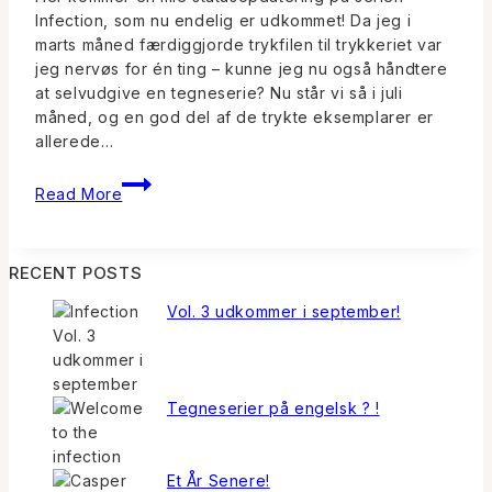
Infection, som nu endelig er udkommet! Da jeg i
marts måned færdiggjorde trykfilen til trykkeriet var
jeg nervøs for én ting – kunne jeg nu også håndtere
at selvudgive en tegneserie? Nu står vi så i juli
måned, og en god del af de trykte eksemplarer er
allerede…
Så
Read More
er
Infection
1
RECENT POSTS
på
gaden
Vol. 3 udkommer i september!
Tegneserier på engelsk ? !
Et År Senere!