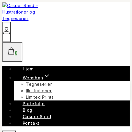
Skip
to
content
0
Hjem
Webshop
Tegneserier
Illustrationer
Limited Prints
Portefølje
Blog
Casper Sand
Kontakt