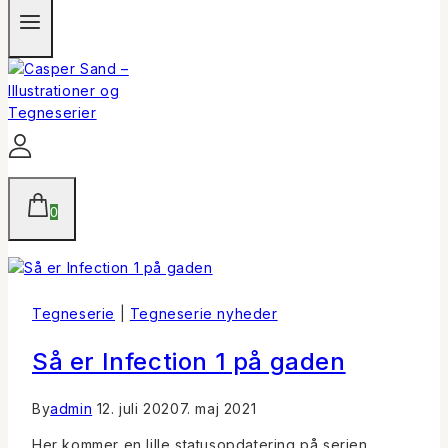
0
Tegneserie
|
Tegneserie nyheder
Så er Infection 1 på gaden
By
admin
12. juli 2020
7. maj 2021
Her kommer en lille statusopdatering på serien